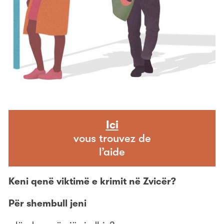
Ici
vous trouvez de
l’aide
Keni qenë viktimë e krimit në Zvicër?
Për shembull jeni