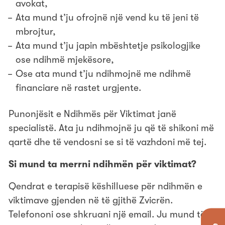
avokat,
Ata mund t’ju ofrojnë një vend ku të jeni të
mbrojtur,
Ata mund t’ju japin mbështetje psikologjike
ose ndihmë mjekësore,
Ose ata mund t’ju ndihmojnë me ndihmë
financiare në rastet urgjente.
Punonjësit e Ndihmës për Viktimat janë
specialistë. Ata ju ndihmojnë ju që të shikoni më
qartë dhe të vendosni se si të vazhdoni më tej.
Si mund ta merrni ndihmën për viktimat?
Qendrat e terapisë këshilluese për ndihmën e
viktimave gjenden në të gjithë Zvicrën.
Telefononi ose shkruani një email. Ju mund të