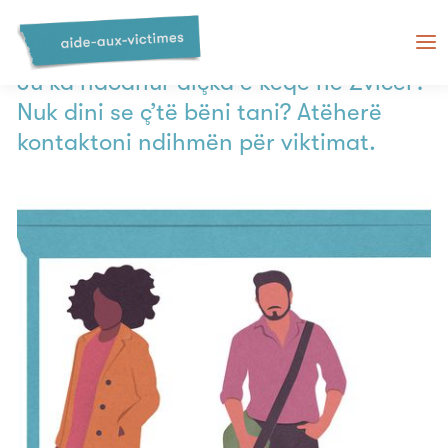
Ndihma për viktimat në Zvicër
Ju ka ndodhur diçka e keqe në Zvicër?
Nuk dini se ç’të bëni tani? Atëherë
kontaktoni ndihmën për viktimat.