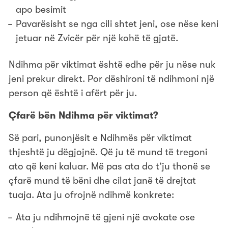
apo besimit
Pavarësisht se nga cili shtet jeni, ose nëse keni
jetuar në Zvicër për një kohë të gjatë.
Ndihma për viktimat është edhe për ju nëse nuk
jeni prekur direkt. Por dëshironi të ndihmoni një
person që është i afërt për ju.
Çfarë bën Ndihma për viktimat?
Së pari, punonjësit e Ndihmës për viktimat
thjeshtë ju dëgjojnë. Që ju të mund të tregoni
ato që keni kaluar. Më pas ata do t’ju thonë se
çfarë mund të bëni dhe cilat janë të drejtat
tuaja. Ata ju ofrojnë ndihmë konkrete:
Ata ju ndihmojnë të gjeni një avokate ose