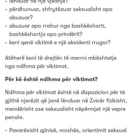
lënduar në një vjedhje?
përdhunuar, shfrytëzuar seksualisht apo
abuzuar?
abuzuar apo rrahur nga bashkëshorti,
bashkëshortja apo prindërit?
keni qenë viktimë e një aksidenti rrugor?
Atëherë keni të drejtën të merrni mbështetje
nga ndihma për viktimat.
Për kë është ndihma për viktimat?
Ndihma për viktimat është në dispozicion për të
gjithë njerëzit që janë lënduar në Zvicër fizikisht,
mendërisht ose seksualisht nëpërmjet një vepre
penale.
Pavarësisht gjinisë, moshës, orientimit seksual