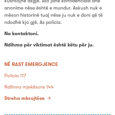
kushtojnë asgjë. Ato janë konfidenciale dhe
anonime nëse është e mundur. Askush nuk e
mëson historinë tuaj nëse ju nuk e doni që të
ndodhë kjo gjë. As policia.
Na kontaktoni.
Ndihma për viktimat është këtu për ju.
NË RAST EMERGJENCE
Policia 117
Ndihma mjekësore 144
Streha mbrojtëse