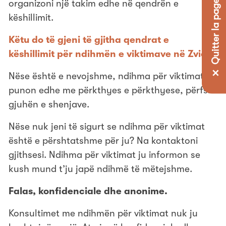
✕ Quitter la page
organizoni një takim edhe në qendrën e
këshillimit.
Këtu do të gjeni të gjitha qendrat e
këshillimit për ndihmën e viktimave në Zvicër
Nëse është e nevojshme, ndihma për viktimat
punon edhe me përkthyes e përkthyese, përfshi
gjuhën e shenjave.
Nëse nuk jeni të sigurt se ndihma për viktimat
është e përshtatshme për ju? Na kontaktoni
gjithsesi. Ndihma për viktimat ju informon se
kush mund t’ju japë ndihmë të mëtejshme.
Falas, konfidenciale dhe anonime.
Konsultimet me ndihmën për viktimat nuk ju