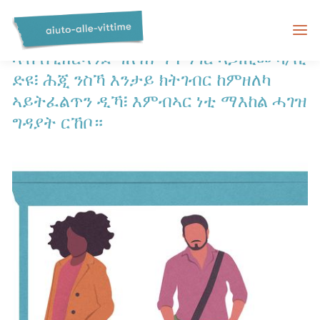
ማእከል ሓገዝ ግዳያት ስዊዘርላንድ
ኣብ ስዊዘርላንድ ገለ ሕማቕ ነገር ኣጋጢሙካ/ኪ
ድዩ፧ ሕጂ ንስኻ እንታይ ክትገብር ከምዘለካ
ኣይትፈልጥን ዲኻ፧ እምብኣር ነቲ ማእከል ሓገዝ
ግዳያት ርኸቦ።