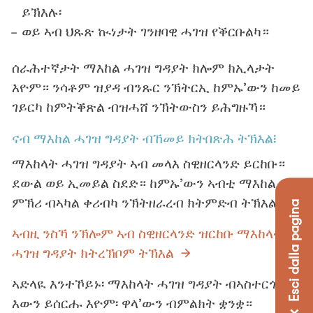
ይኽእሉ፡
ወይ ኣብ ህጹጽ ኲነታት ገንዘባዊ ሓገዝ የቕርቡልካ።
ሰራሕተኛታት ማእከል ሓገዝ ግዳያት ክሎም ክኢላታት
እዮም። ንሳቶም ዝያዳ ብንጹር ንኽትርኢ ከምኡ’ውን ከመይ
ገይርካ ከምትቕጽል ብዝሓሸ ንኽትውስን ይሕግዙኻ።
ናብ ማእከል ሓገዝ ግዳያት ብኸመይ ክትበጽሕ ትኽእል፧
ማእከላት ሓገዝ ግዳያት ኣብ መላእ ስዊዘርላንድ ይርከቡ።
ደውል ወይ ኢመይል ስደድ። ከምኡ’ውን ኣብቲ ማእከል
ምኽሪ ብኣካል ቀሪብካ ንኽትዘራረብ ክትምድብ ትኽእል።
✕ Esci dalla pagina
ኣብዚ ንስኻ ንኽሎም ኣብ ስዊዘርላንድ ዝርከቡ ማእከላት
ሓገዝ ግዳያት ክትረኽቦም ትኽእል
ኣድላዪ እንተኾይኑ፡ ማእከላት ሓገዝ ግዳያት ብኣስተርጎምቲ
እውን ይሰርሑ እዮም፡ ዋላ’ውን ብምልክት ቋንቋ።