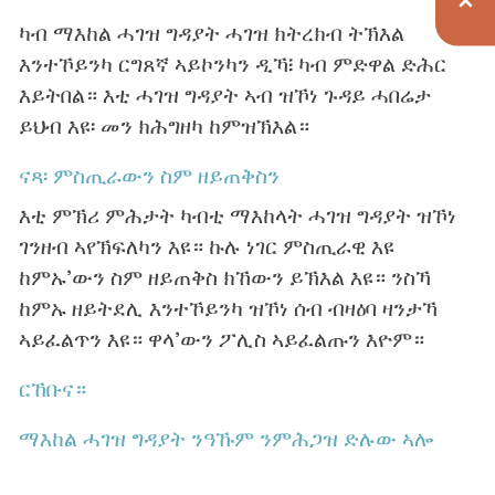
ካብ ማእከል ሓገዝ ግዳያት ሓገዝ ክትረክብ ትኽእል
እንተኾይንካ ርግጸኛ ኣይኮንካን ዲኻ፧ ካብ ምድዋል ድሕር
እይትበል። እቲ ሓገዝ ግዳያት ኣብ ዝኾነ ጉዳይ ሓበሬታ
ይህብ እዩ፡ መን ክሕግዘካ ከምዝኽእል።
ናጻ፡ ምስጢራውን ስም ዘይጠቅስን
እቲ ምኽሪ ምሕታት ካብቲ ማእከላት ሓገዝ ግዳያት ዝኾነ
ገንዘብ ኣየኽፍለካን እዩ። ኩሉ ነገር ምስጢራዊ እዩ
ከምኡ’ውን ስም ዘይጠቅስ ክኸውን ይኽእል እዩ። ንስኻ
ከምኡ ዘይትደሊ እንተኾይንካ ዝኾነ ሰብ ብዛዕባ ዛንታኻ
ኣይፈልጥን እዩ። ዋላ’ውን ፖሊስ ኣይፈልጡን እዮም።
ርኸቡና።
ማእከል ሓገዝ ግዳያት ንዓኹም ንምሕጋዝ ድሉው ኣሎ