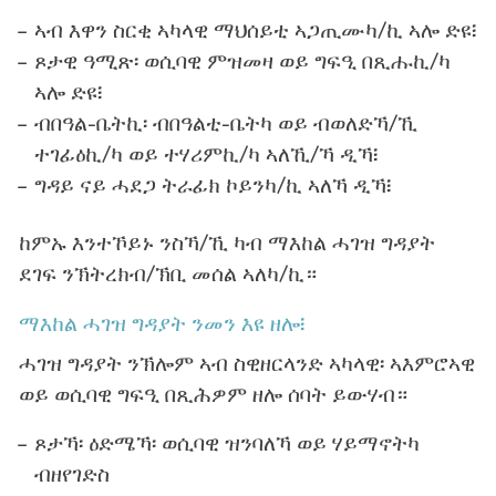
ኣብ እዋን ስርቂ ኣካላዊ ማህሰይቲ ኣጋጢሙካ/ኪ ኣሎ ድዩ፧
ጾታዊ ዓሚጽ፡ ወሲባዊ ምዝመዛ ወይ ግፍዒ በጺሑኪ/ካ
ኣሎ ድዩ፧
ብበዓል-ቤትኪ፡ ብበዓልቲ-ቤትካ ወይ ብወለድኻ/ኺ
ተገፊዕኪ/ካ ወይ ተሃሪምኪ/ካ ኣለኺ/ኻ ዲኻ፧
ግዳይ ናይ ሓደጋ ትራፊክ ኮይንካ/ኪ ኣለኻ ዲኻ፧
ከምኡ እንተኾይኑ ንስኻ/ኺ ካብ ማእከል ሓገዝ ግዳያት
ደገፍ ንኽትረክብ/ኽቢ መሰል ኣለካ/ኪ።
ማእከል ሓገዝ ግዳያት ንመን እዩ ዘሎ፧
ሓገዝ ግዳያት ንኽሎም ኣብ ስዊዘርላንድ ኣካላዊ፡ ኣእምሮኣዊ
ወይ ወሲባዊ ግፍዒ በጺሕዎም ዘሎ ሰባት ይውሃብ።
ጾታኻ፡ ዕድሜኻ፡ ወሲባዊ ዝንባለኻ ወይ ሃይማኖትካ
ብዘየገድስ