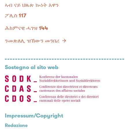
ኣብ ናይ ህጹጽ ኲነት እዋን
ፖሊስ
117
ሕክምናዊ ሓገዝ
144
ንመጽለሊ ዝኸውን መንበሪ
Sostegno al sito web
Impressum/Copyright
Redazione