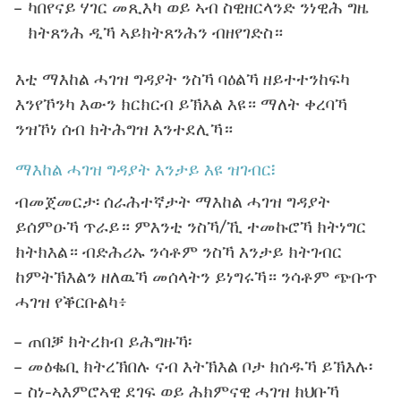
ካበየናይ ሃገር መጺእካ ወይ ኣብ ስዊዘርላንድ ንነዊሕ ግዜ
ክትጸንሕ ዲኻ ኣይክትጸንሕን ብዘየገድስ።
እቲ ማእከል ሓገዝ ግዳያት ንስኻ ባዕልኻ ዘይተተንከፍካ
እንየኾንካ እውን ክርክርብ ይኽእል እዩ። ማለት ቀረባኻ
ንዝኾነ ሰብ ክትሕግዝ እንተደሊኻ።
ማእከል ሓገዝ ግዳያት እንታይ እዩ ዝገብር፧
ብመጀመርታ፡ ሰራሕተኛታት ማእከል ሓገዝ ግዳያት
ይሰምዑኻ ጥራይ። ምእንቲ ንስኻ/ኺ ተመኩሮኻ ክትነግር
ክትክእል። ብድሕሪኡ ንሳቶም ንስኻ እንታይ ክትገብር
ከምትኽእልን ዘለዉኻ መሰላትን ይነግሩኻ። ንሳቶም ጭቡጥ
ሓገዝ የቕርቡልካ፥
ጠበቓ ክትረክብ ይሕግዙኻ፡
መዕቈቢ ክትረኽበሉ ናብ እትኽእል ቦታ ክሰዱኻ ይኽእሉ፡
ስነ-ኣእምሮኣዊ ደገፍ ወይ ሕክምናዊ ሓገዝ ክህቡኻ