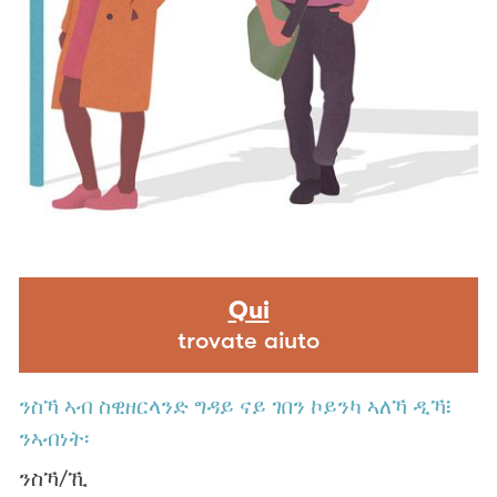
Qui
trovate aiuto
ንስኻ ኣብ ስዊዘርላንድ ግዳይ ናይ ገበን ኮይንካ ኣለኻ ዲኻ፧
ንኣብነት፡
ንስኻ/ኺ