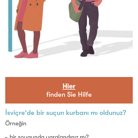
Hier
finden Sie Hilfe
İsviçre'de bir suçun kurbanı mı oldunuz?
Örneğin
bir soygunda yaralandınız mı?