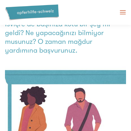
İsviçre mağdur yardımı
İsviçre'de başınıza kötü bir şey mi
geldi? Ne yapacağınızı bilmiyor
musunuz? O zaman mağdur
yardımına başvurunuz.