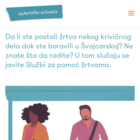
Služba za pomoć žrtvama u
Švajcarskoj
Da li ste postali žrtva nekog krivičnog
dela dok ste boravili u Švajcarskoj? Ne
znate šta da radite? U tom slučaju se
javite Službi za pomoć žrtvama.