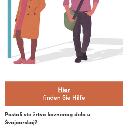
Hier
finden Sie Hilfe
Postali ste žrtva kaznenog dela u
Švajcarskoj?