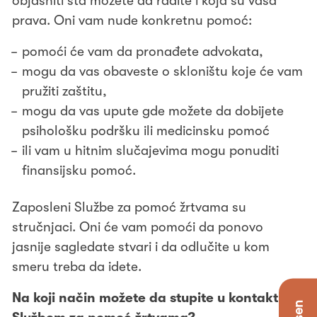
objasniti šta možete da radite i koja su vaša
prava. Oni vam nude konkretnu pomoć:
pomoći će vam da pronađete advokata,
mogu da vas obaveste o skloništu koje će vam
pružiti zaštitu,
mogu da vas upute gde možete da dobijete
psihološku podršku ili medicinsku pomoć
ili vam u hitnim slučajevima mogu ponuditi
finansijsku pomoć.
Zaposleni Službe za pomoć žrtvama su
stručnjaci. Oni će vam pomoći da ponovo
jasnije sagledate stvari i da odlučite u kom
smeru treba da idete.
Na koji način možete da stupite u kontakt sa