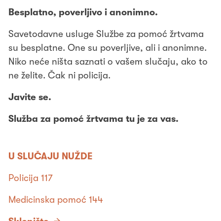
Besplatno, poverljivo i anonimno.
Savetodavne usluge Službe za pomoć žrtvama
su besplatne. One su poverljive, ali i anonimne.
Niko neće ništa saznati o vašem slučaju, ako to
ne želite. Čak ni policija.
Javite se.
Služba za pomoć žrtvama tu je za vas.
U SLUČAJU NUŽDE
Policija 117
Medicinska pomoć 144