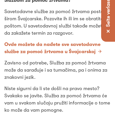
✕ Seite verlassen
Službom za pomoć žrtvama?
Savetodavne službe za pomoć žrtvama postoje
širom Švajcarske. Pozovite ih ili im se obratite e-
poštom. U savetodavnoj službi takođe možete
da zakažete termin za razgovor.
Ovde možete da nađete sve savetodavne
službe za pomoć žrtvama u Švajcarskoj
Zavisno od potrebe, Služba za pomoć žrtvama
može da sarađuje i sa tumačima, pa i onima za
znakovni jezik.
Niste sigurni da li ste došli na pravo mesto?
Svakako se javite. Služba za pomoć žrtvama će
vam u svakom slučaju pružiti informacije o tome
ko može da vam pomogne.