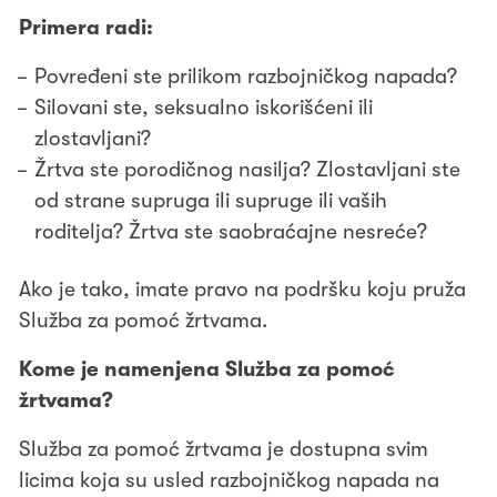
Primera radi:
Povređeni ste prilikom razbojničkog napada?
Silovani ste, seksualno iskorišćeni ili
zlostavljani?
Žrtva ste porodičnog nasilja? Zlostavljani ste
od strane supruga ili supruge ili vaših
roditelja? Žrtva ste saobraćajne nesreće?
Ako je tako, imate pravo na podršku koju pruža
Služba za pomoć žrtvama.
Kome je namenjena Služba za pomoć
žrtvama?
Služba za pomoć žrtvama je dostupna svim
licima koja su usled razbojničkog napada na